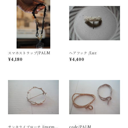
スマホストラップ/PALM
ヘアフック /Luz
¥4,180
¥4,400
サンキライブローチ /irugmo
code/PALM