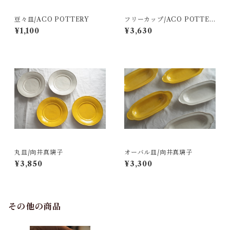
豆々皿/ACO POTTERY
フリーカップ/ACO POTTER
Y
¥1,100
¥3,630
丸皿/向井真璃子
オーバル皿/向井真璃子
¥3,850
¥3,300
その他の商品