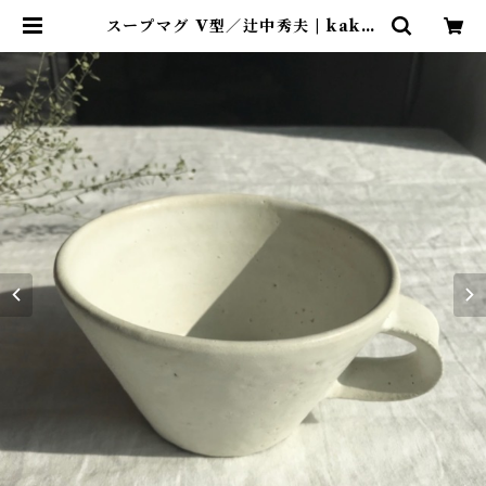
スープマグ V型／辻中秀夫 | kakel
a