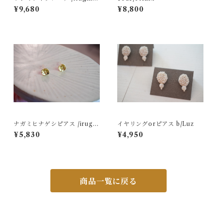
d
¥9,680
¥8,800
ナガミヒナゲシピアス /irugm
イヤリングorピアス b/Luz
od
¥5,830
¥4,950
商品一覧に戻る