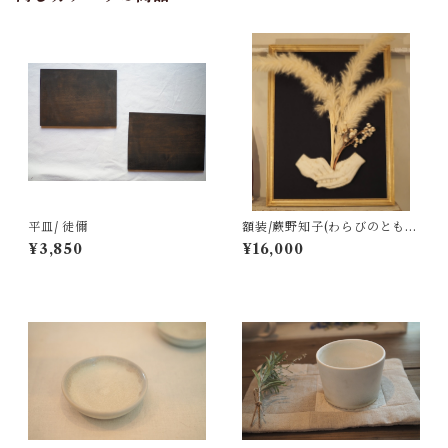
平皿/ 徒儞
額装/蕨野知子(わらびのとも
こ)
¥3,850
¥16,000