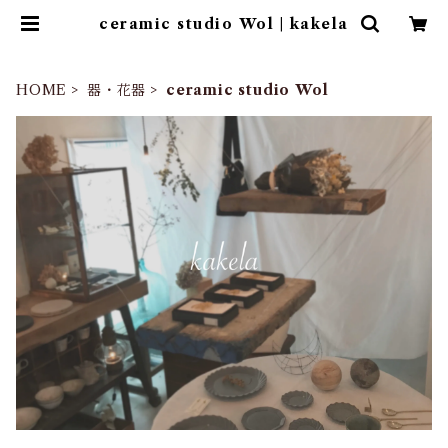
ceramic studio Wol | kakela
HOME
器・花器
ceramic studio Wol