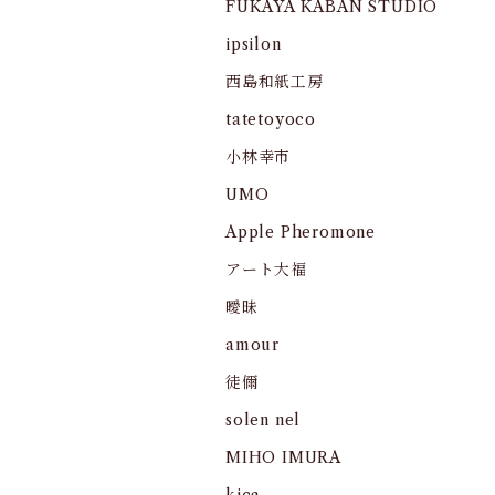
FUKAYA KABAN STUDIO
ipsilon
西島和紙工房
tatetoyoco
小林幸市
UMO
Apple Pheromone
アート大福
曖昧
amour
徒儞
solen nel
MIHO IMURA