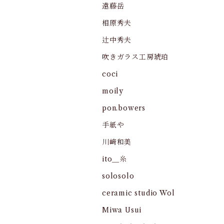
遠藤岳
相原秀夫
辻中秀夫
吹きガラス工房琥珀
coci
moily
pon.bowers
手紙や
川﨑和美
ito＿糸
solosolo
ceramic studio Wol
Miwa Usui