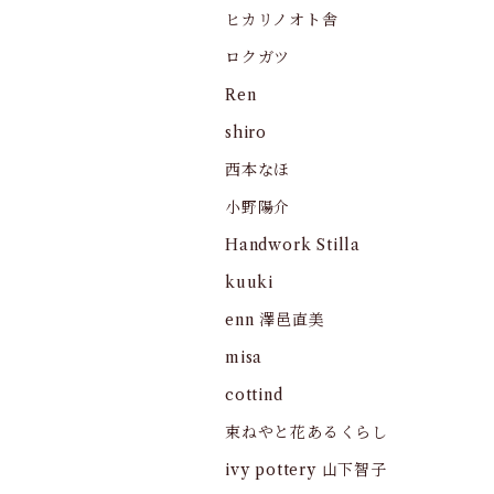
ヒカリノオト舎
ロクガツ
Ren
shiro
西本なほ
小野陽介
Handwork Stilla
kuuki
enn 澤邑直美
misa
cottind
束ねやと花あるくらし
ivy pottery 山下智子