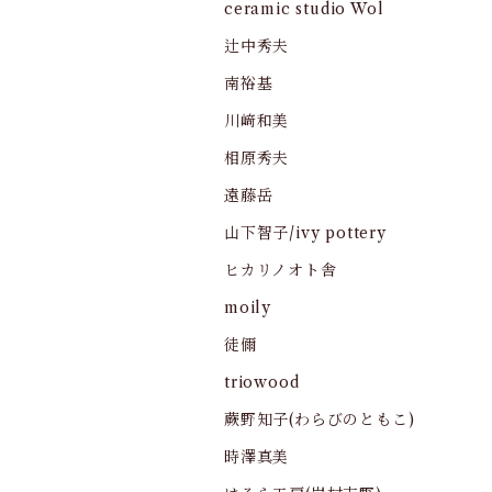
ceramic studio Wol
辻中秀夫
南裕基
川﨑和美
相原秀夫
遠藤岳
山下智子/ivy pottery
ヒカリノオト舎
moily
徒儞
triowood
蕨野知子(わらびのともこ)
時澤真美