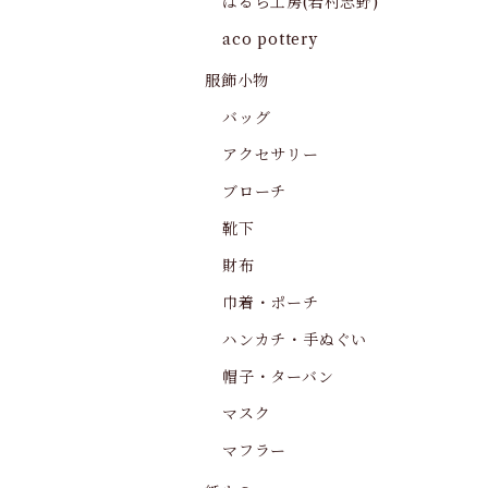
はるら工房(岩村志野)
aco pottery
服飾小物
バッグ
アクセサリー
ブローチ
靴下
財布
巾着・ポーチ
ハンカチ・手ぬぐい
帽子・ターバン
マスク
マフラー