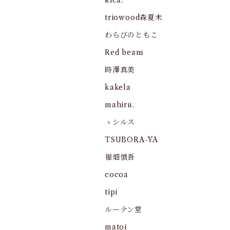
kica.
triowood森夏未
わらびのともこ
Red beans
時澤真美
kakela
mahiru.
ゝシルス
TSUBORA-YA
福畑慎吾
cocoa
tipi
ルーテン堂
matoi