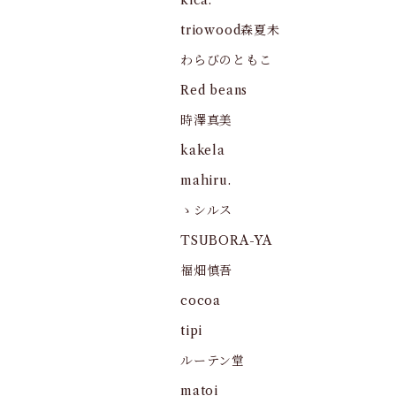
kica.
triowood森夏未
わらびのともこ
Red beans
時澤真美
kakela
mahiru.
ゝシルス
TSUBORA-YA
福畑慎吾
cocoa
tipi
ルーテン堂
matoi