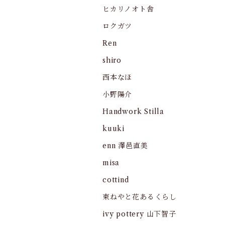
ヒカリノオト舎
ロクガツ
Ren
shiro
西本なほ
小野陽介
Handwork Stilla
kuuki
enn 澤邑直美
misa
cottind
束ねやと花あるくらし
ivy pottery 山下智子