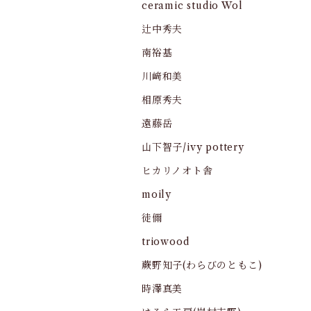
ceramic studio Wol
辻中秀夫
南裕基
川﨑和美
相原秀夫
遠藤岳
山下智子/ivy pottery
ヒカリノオト舎
moily
徒儞
triowood
蕨野知子(わらびのともこ)
時澤真美