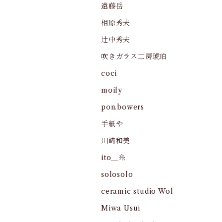
遠藤岳
相原秀夫
辻中秀夫
吹きガラス工房琥珀
coci
moily
pon.bowers
手紙や
川﨑和美
ito＿糸
solosolo
ceramic studio Wol
Miwa Usui