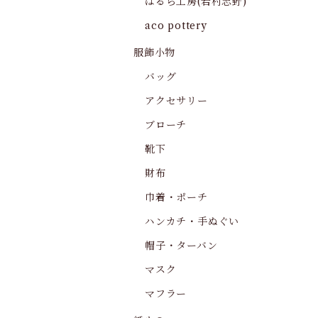
はるら工房(岩村志野)
aco pottery
服飾小物
バッグ
アクセサリー
ブローチ
靴下
財布
巾着・ポーチ
ハンカチ・手ぬぐい
帽子・ターバン
マスク
マフラー