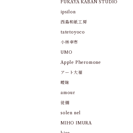
FUKAYA KABAN STUDIO
ipsilon
西島和紙工房
tatetoyoco
小林幸市
UMO
Apple Pheromone
アート大福
曖昧
amour
徒儞
solen nel
MIHO IMURA