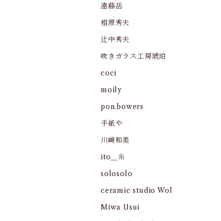
遠藤岳
相原秀夫
辻中秀夫
吹きガラス工房琥珀
coci
moily
pon.bowers
手紙や
川﨑和美
ito＿糸
solosolo
ceramic studio Wol
Miwa Usui