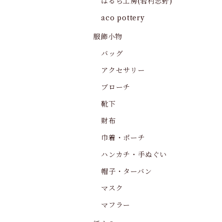
はるら工房(岩村志野)
aco pottery
服飾小物
バッグ
アクセサリー
ブローチ
靴下
財布
巾着・ポーチ
ハンカチ・手ぬぐい
帽子・ターバン
マスク
マフラー