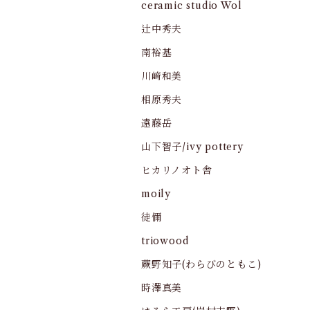
ceramic studio Wol
辻中秀夫
南裕基
川﨑和美
相原秀夫
遠藤岳
山下智子/ivy pottery
ヒカリノオト舎
moily
徒儞
triowood
蕨野知子(わらびのともこ)
時澤真美