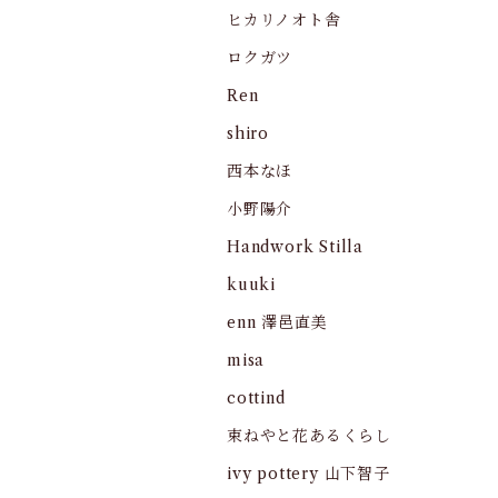
ヒカリノオト舎
ロクガツ
Ren
shiro
西本なほ
小野陽介
Handwork Stilla
kuuki
enn 澤邑直美
misa
cottind
束ねやと花あるくらし
ivy pottery 山下智子