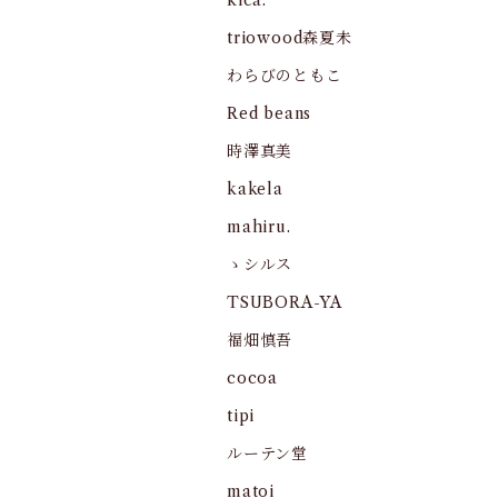
kica.
triowood森夏未
わらびのともこ
Red beans
時澤真美
kakela
mahiru.
ゝシルス
TSUBORA-YA
福畑慎吾
cocoa
tipi
ルーテン堂
matoi