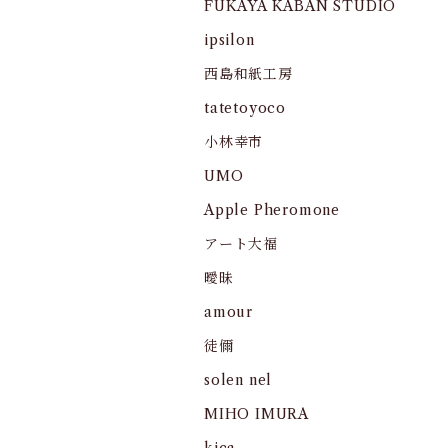
FUKAYA KABAN STUDIO
ipsilon
西島和紙工房
tatetoyoco
小林幸市
UMO
Apple Pheromone
アート大福
曖昧
amour
徒儞
solen nel
MIHO IMURA