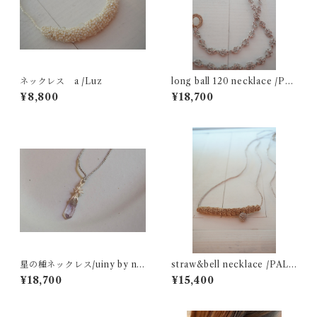
ネックレス a /Luz
long ball 120 necklace /PA
LM
¥8,800
¥18,700
星の種ネックレス/uiny by na
straw&bell necklace /PAL
kamurayui
M
¥18,700
¥15,400