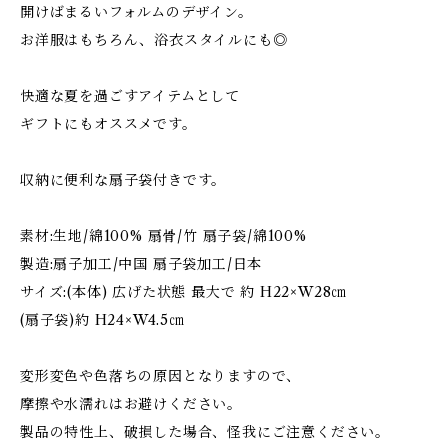
開けばまるいフォルムのデザイン。
お洋服はもちろん、浴衣スタイルにも◎
快適な夏を過ごすアイテムとして
ギフトにもオススメです。
収納に便利な扇子袋付きです。
素材:生地/綿100% 扇骨/竹 扇子袋/綿100%
製造:扇子加工/中国 扇子袋加工/日本
サイズ:(本体) 広げた状態 最大で 約 H22×W28㎝
(扇子袋)約 H24×W4.5㎝
変形変色や色落ちの原因となりますので、
摩擦や水濡れはお避けください。
製品の特性上、破損した場合、怪我にご注意ください。