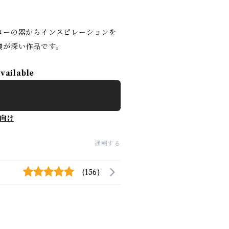
ローの器からインスピレーションを
懐が深い作品です。
available
向け
通報する
(156)