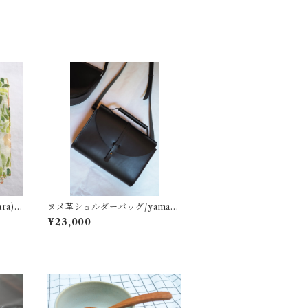
a)/
ヌメ革ショルダーバッグ/yamaza
ki
¥23,000