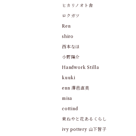
ヒカリノオト舎
ロクガツ
Ren
shiro
西本なほ
小野陽介
Handwork Stilla
kuuki
enn 澤邑直美
misa
cottind
束ねやと花あるくらし
ivy pottery 山下智子