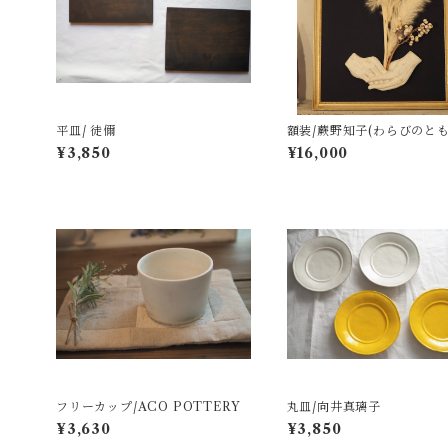
平皿/ 徒儞
額装/蕨野知子(わらびのとも
¥3,850
¥16,000
フリーカップ/ACO POTTERY
丸皿/向井真璃子
¥3,630
¥3,850