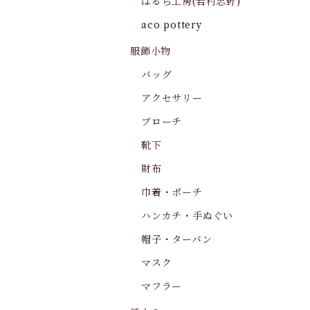
はるら工房(岩村志野)
aco pottery
服飾小物
バッグ
アクセサリー
ブローチ
靴下
財布
巾着・ポーチ
ハンカチ・手ぬぐい
帽子・ターバン
マスク
マフラー