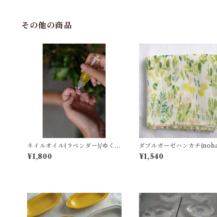
その他の商品
ネイルオイル(ラベンダー)/ゆくり
ダブルガーゼハンカチ(nohar
ね
kuuki
¥1,800
¥1,540