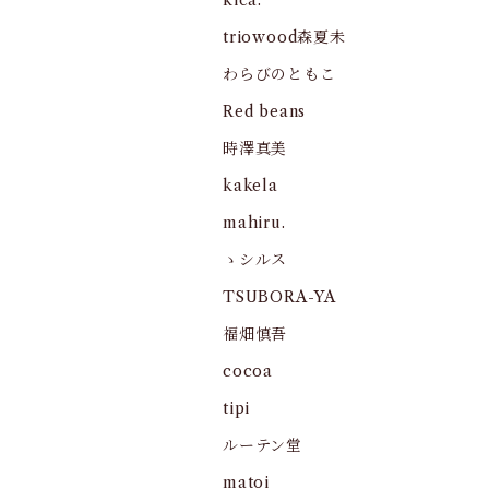
kica.
triowood森夏未
わらびのともこ
Red beans
時澤真美
kakela
mahiru.
ゝシルス
TSUBORA-YA
福畑慎吾
cocoa
tipi
ルーテン堂
matoi