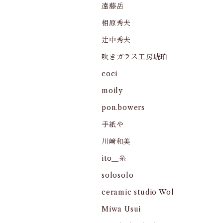
遠藤岳
相原秀夫
辻中秀夫
吹きガラス工房琥珀
coci
moily
pon.bowers
手紙や
川﨑和美
ito＿糸
solosolo
ceramic studio Wol
Miwa Usui