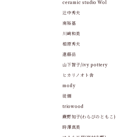
ceramic studio Wol
辻中秀夫
南裕基
川﨑和美
相原秀夫
遠藤岳
山下智子/ivy pottery
ヒカリノオト舎
moily
徒儞
triowood
蕨野知子(わらびのともこ)
時澤真美