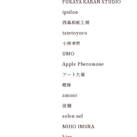
FUKAYA KABAN STUDIO
ipsilon
西島和紙工房
tatetoyoco
小林幸市
UMO
Apple Pheromone
アート大福
曖昧
amour
徒儞
solen nel
MIHO IMURA