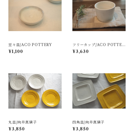
豆々皿/ACO POTTERY
フリーカップ/ACO POTTER
Y
¥1,100
¥3,630
丸皿/向井真璃子
四角皿/向井真璃子
¥3,850
¥3,850