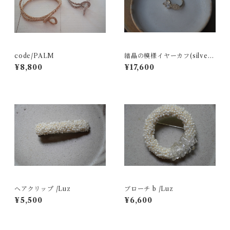
code/PALM
結晶の模様イヤーカフ(silver
925,クォーツ)/uiny by naka
¥8,800
¥17,600
murayui
ヘアクリップ /Luz
ブローチ b /Luz
¥5,500
¥6,600