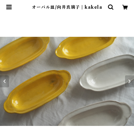
オーバル皿/向井真璃子 | kakela