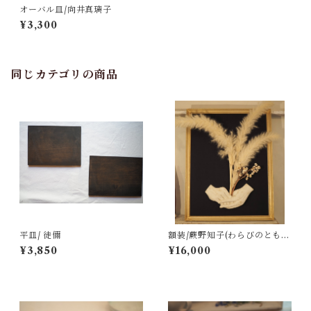
オーバル皿/向井真璃子
¥3,300
同じカテゴリの商品
平皿/ 徒儞
額装/蕨野知子(わらびのとも
こ)
¥3,850
¥16,000